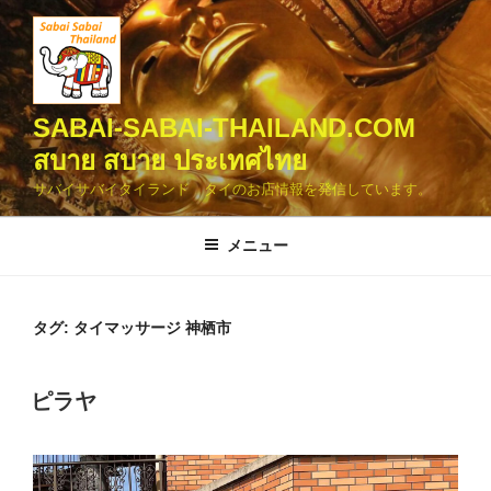
コ
ン
テ
ン
ツ
SABAI-SABAI-THAILAND.COM
へ
สบาย สบาย ประเทศไทย
ス
サバイサバイタイランド タイのお店情報を発信しています。
キ
ッ
メニュー
プ
タグ:
タイマッサージ 神栖市
投
ピラヤ
稿
日: