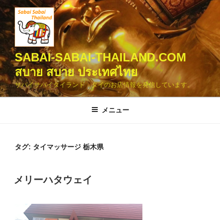
コ
ン
テ
ン
ツ
SABAI-SABAI-THAILAND.COM
へ
สบาย สบาย ประเทศไทย
ス
サバイサバイタイランド タイのお店情報を発信しています。
キ
ッ
メニュー
プ
タグ:
タイマッサージ 栃木県
投
メリーハタウェイ
稿
日: