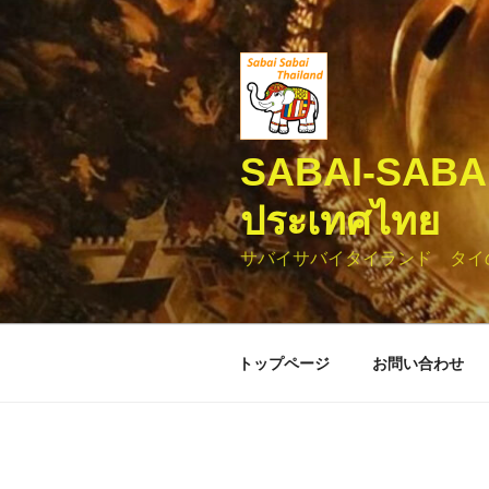
コ
ン
テ
ン
ツ
へ
SABAI-SABA
ス
キ
ประเทศไทย
ッ
プ
サバイサバイタイランド タイ
トップページ
お問い合わせ