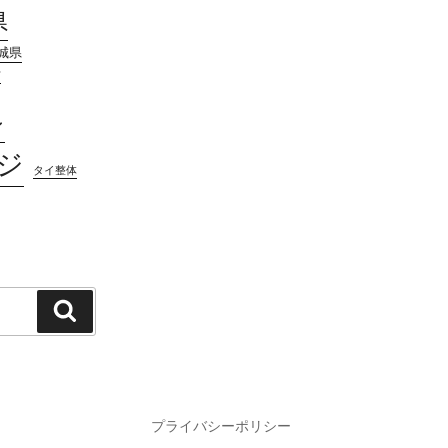
県
城県
市
ン
ジ
タイ整体
検
索
プライバシーポリシー