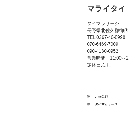
マライタイ
タイマッサージ
長野県北佐久郡御代田
TEL 0267-46-8998
070-6469-7009
090-4130-0952
営業時間 11:00～24
定休日:なし
カ
北佐久郡
テ
タ
タイマッサージ
ゴ
グ
リ
ー