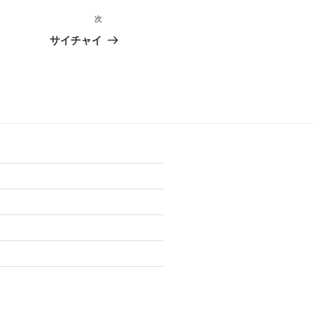
次
次
の
サイチャイ
投
稿