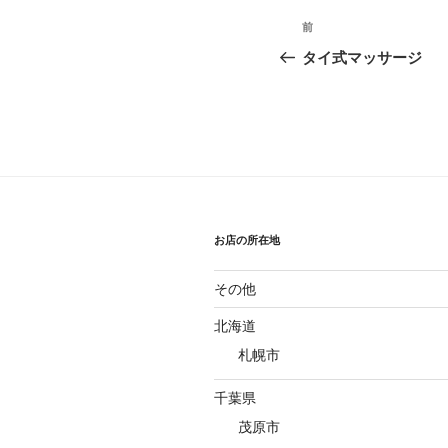
投
前
前
稿
の
タイ式マッサージ
投
ナ
稿
ビ
ゲ
ー
シ
お店の所在地
ョ
その他
ン
北海道
札幌市
千葉県
茂原市