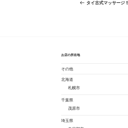
稿
の
タイ古式マッサージ S
投
ナ
稿
ビ
ゲ
ー
シ
お店の所在地
ョ
その他
ン
北海道
札幌市
千葉県
茂原市
埼玉県