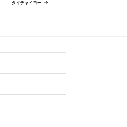
の
タイチャイヨー
投
稿