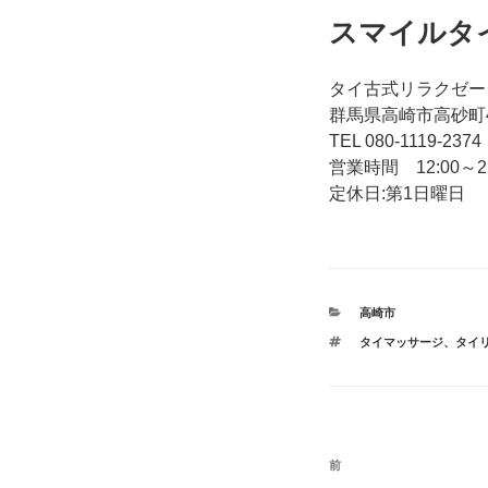
スマイルタイ
タイ古式リラクゼー
群馬県高崎市高砂町4
TEL 080-1119-2374
営業時間 12:00～22
定休日:第1日曜日
カ
高崎市
テ
タ
タイマッサージ
、
タイ
ゴ
グ
リ
ー
投
前
前