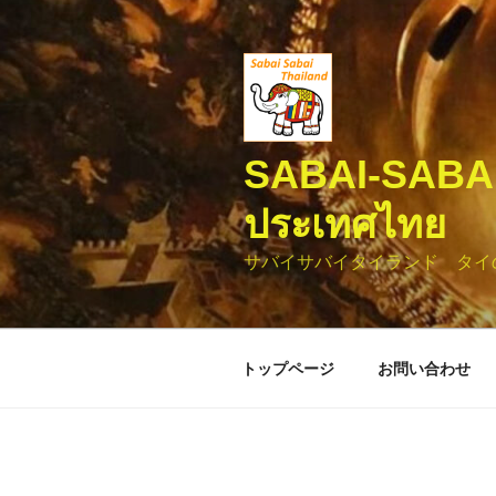
コ
ン
テ
ン
ツ
へ
SABAI-SABA
ス
キ
ประเทศไทย
ッ
プ
サバイサバイタイランド タイ
トップページ
お問い合わせ