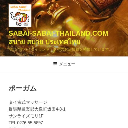
コ
ン
テ
ン
ツ
SABAI-SABAI-THAILAND.COM
へ
สบาย สบาย ประเทศไทย
ス
サバイサバイタイランド タイのお店情報を発信しています。
キ
ッ
メニュー
プ
ポーガム
タイ古式マッサージ
群馬県邑楽郡大泉町坂田4-8-1
サンライズモリ1F
TEL 0276-55-5897