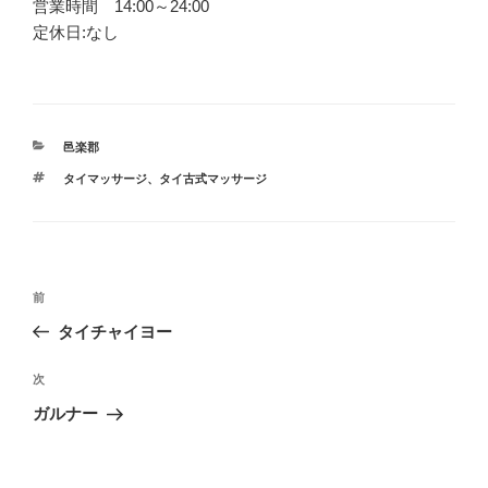
営業時間 14:00～24:00
定休日:なし
カ
邑楽郡
テ
タ
タイマッサージ
、
タイ古式マッサージ
ゴ
グ
リ
ー
投
前
前
稿
の
タイチャイヨー
ナ
投
ビ
稿
次
次
ゲ
の
ガルナー
投
ー
稿
シ