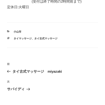
(受付は終了時間の2時間前まで)
定休日:火曜日
カ
小山市
テ
タ
タイマッサージ
、
タイ古式マッサージ
ゴ
グ
リ
ー
投
前
前
稿
の
タイ古式マッサージ miyazaki
ナ
投
ビ
稿
次
次
ゲ
の
サバイディ
投
ー
稿
シ