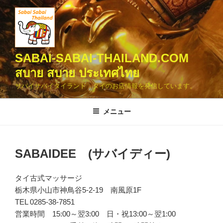
コ
ン
テ
ン
ツ
SABAI-SABAI-THAILAND.COM
へ
สบาย สบาย ประเทศไทย
ス
サバイサバイタイランド タイのお店情報を発信しています。
キ
ッ
メニュー
プ
SABAIDEE (サバイディー)
タイ古式マッサージ
栃木県小山市神鳥谷5-2-19 南風原1F
TEL 0285-38-7851
営業時間 15:00～翌3:00 日・祝13:00～翌1:00